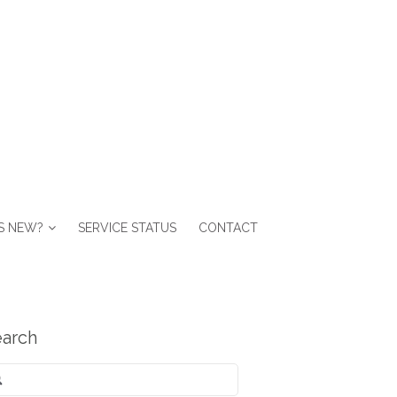
S NEW?
SERVICE STATUS
CONTACT
arch
arch
: