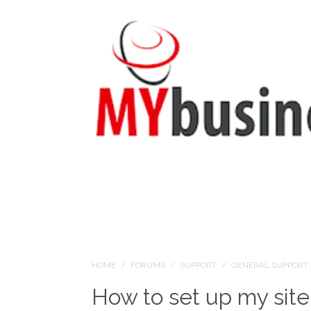
HOME
/
FORUMS
/
SUPPORT
/
GENERAL SUPPORT
How to set up my site