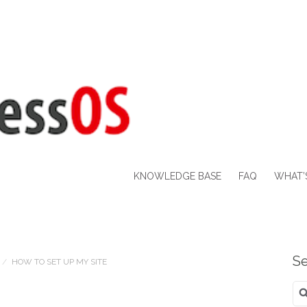
KNOWLEDGE BASE
FAQ
WHAT’
Se
/
HOW TO SET UP MY SITE
Se
for